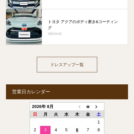
トヨタ アクアのボディ磨き&コーティン
グ
2026.04.02
ドレスアップ一覧
営業日カレンダー
2026年 8月
日
月
火
水
木
金
土
1
2
3
4
5
6
7
8