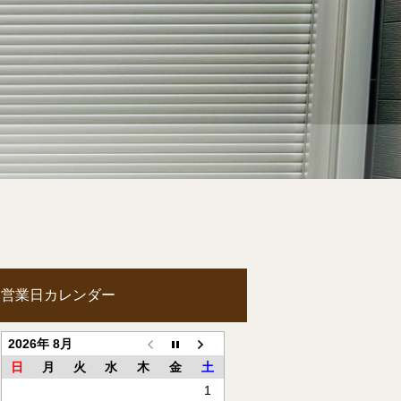
営業日カレンダー
2026年 8月
日
月
火
水
木
金
土
1