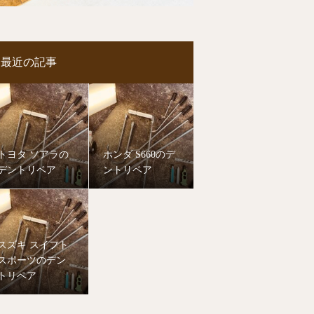
最近の記事
トヨタ ソアラの
ホンダ S660のデ
デントリペア
ントリペア
スズキ スイフト
スポーツのデン
トリペア