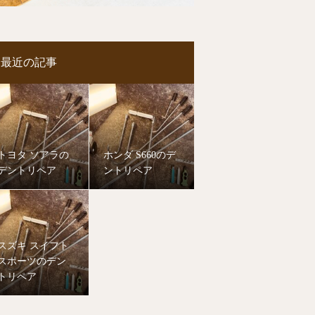
最近の記事
トヨタ ソアラの
ホンダ S660のデ
デントリペア
ントリペア
スズキ スイフト
スポーツのデン
トリペア