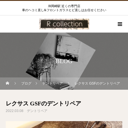
JR岡崎駅 近くの専門店
車のヘコミ直し&フロントガラスヒビ直しはお任せください
BLOG
ブログ
デントリペア
レクサス GSFのデントリペア
レクサス GSFのデントリペア
2022.03.08
デントリペア