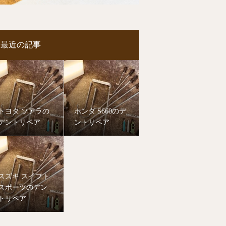
最近の記事
トヨタ ソアラの
ホンダ S660のデ
デントリペア
ントリペア
スズキ スイフト
スポーツのデン
トリペア